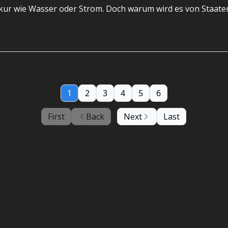
trukur wie Wasser oder Strom. Doch warum wird es von Staat
1
2
3
4
5
6
First
Back
Next
Last