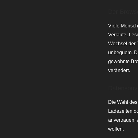
Der Browse
Viele Mensch
Verläufe, Les
Wechsel der T
unbequem. Dab
gewohnte Brow
verändert.
Datensouve
Die Wahl des 
Ladezeiten od
anvertrauen, 
wollen.