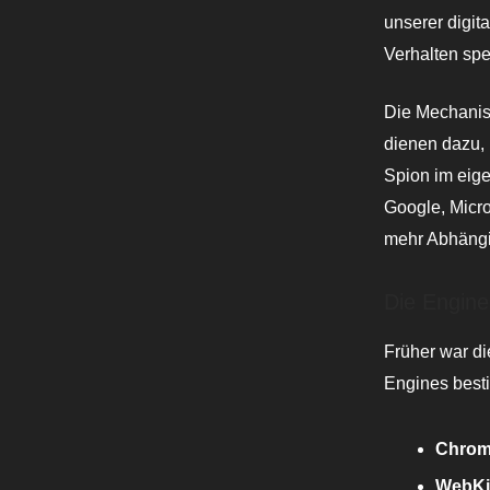
unserer digit
Verhalten spei
Die Mechanism
dienen dazu, 
Spion im eig
Google, Micro
mehr Abhängi
Die Engine
Früher war di
Engines best
Chrom
WebKi