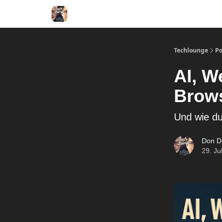
Techlounge
Po
AI, W
Brows
Und wie du
Don D
29. Ju