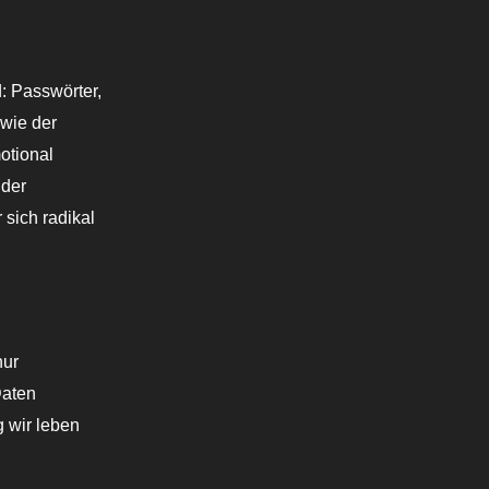
: Passwörter,
 wie der
otional
 der
 sich radikal
nur
Daten
 wir leben