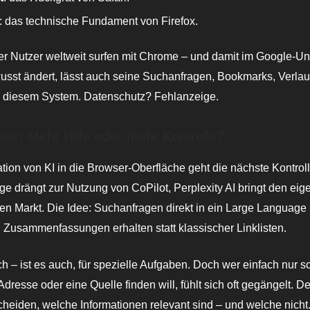
: das technische Fundament von Firefox.
der Nutzer weltweit surfen mit Chrome – und damit im Google-U
usst ändert, lässt auch seine Suchanfragen, Bookmarks, Verlau
n diesem System. Datenschutz? Fehlanzeige.
ser: Mehr Hilfe oder mehr Kontrolle?
ration von KI in die Browser-Oberfläche geht die nächste Kontroll
ge drängt zur Nutzung von CoPilot, Perplexity AI bringt den ei
en Markt. Die Idee: Suchanfragen direkt in ein Large Language
Zusammenfassungen erhalten statt klassischer Linklisten.
ch – ist es auch, für spezielle Aufgaben. Doch wer einfach nur s
Adresse oder eine Quelle finden will, fühlt sich oft gegängelt. D
heiden, welche Informationen relevant sind – und welche nicht