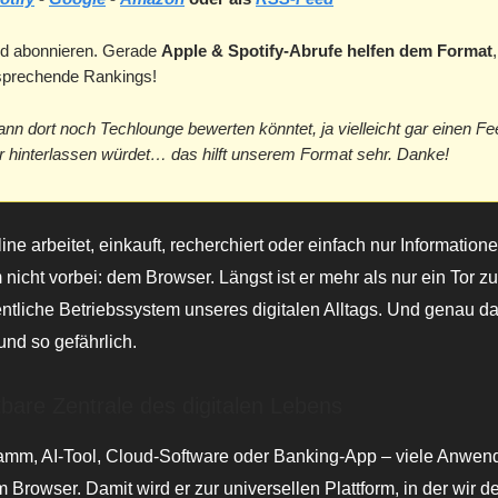
d abonnieren. Gerade
Apple & Spotify-Abrufe helfen dem Format
tsprechende Rankings!
ann dort noch Techlounge bewerten könntet, ja vielleicht gar einen F
hinterlassen würdet… das hilft unserem Format sehr. Danke!
ne arbeitet, einkauft, recherchiert oder einfach nur Informatione
nicht vorbei: dem Browser. Längst ist er mehr als nur ein Tor zu
gentliche Betriebssystem unseres digitalen Alltags. Und genau d
und so gefährlich.
tbare Zentrale des digitalen Lebens
amm, AI-Tool, Cloud-Software oder Banking-App – viele Anwen
m Browser. Damit wird er zur universellen Plattform, in der wir d