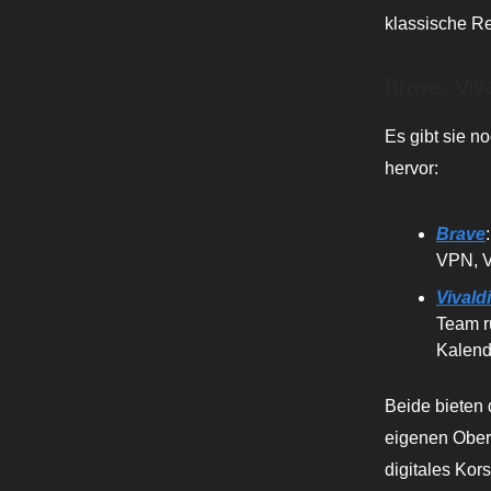
klassische Re
Brave, Viva
Es gibt sie n
hervor:
Brave
VPN, V
Vivaldi
Team r
Kalende
Beide bieten 
eigenen Oberf
digitales Kor