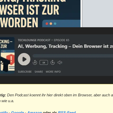
tig:
Den Podcast koennt ihr hier direkt oben im Browser, aber auch a
 wie u.a.
otify
-
Google
-
Amazon
oder als
RSS-Feed