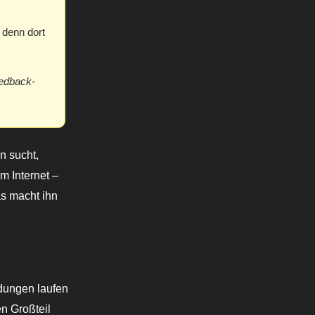
, denn dort
eedback-
n sucht,
m Internet –
as macht ihn
dungen laufen
en Großteil