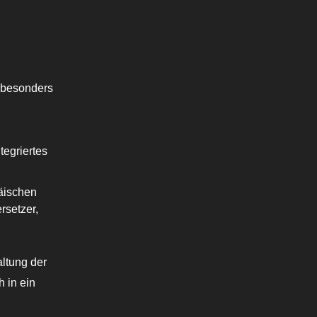
n besonders
tegriertes
äischen
rsetzer,
ltung der
 in ein