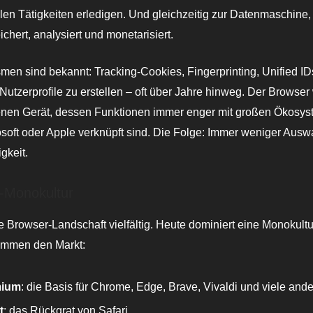
alen Tätigkeiten erledigen. Und gleichzeitig zur Datenmaschine,
chert, analysiert und monetarisiert.
en sind bekannt: Tracking-Cookies, Fingerprinting, Unified IDs
Nutzerprofile zu erstellen – oft über Jahre hinweg. Der Browser
enen Gerät, dessen Funktionen immer enger mit großen Ökosy
soft oder Apple verknüpft sind. Die Folge: Immer weniger Ausw
gkeit.
-Monokultur
e Browser-Landschaft vielfältig. Heute dominiert eine Monokultu
immen den Markt:
ium
: die Basis für Chrome, Edge, Brave, Vivaldi und viele ande
t
: das Rückgrat von Safari.