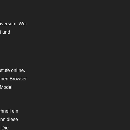
niversum. Wer
f und
stufe online.
genen Browser
 Model
chnell ein
enn diese
. Die