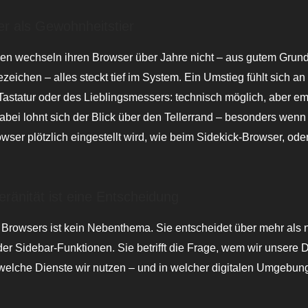
r als Gewohnheitstier
en wechseln ihren Browser über Jahre nicht – aus gutem Grund
ezeichen – alles steckt tief im System. Ein Umstieg fühlt sich an
astatur oder des Lieblingsmessers: technisch möglich, aber em
ei lohnt sich der Blick über den Tellerrand – besonders wenn
ser plötzlich eingestellt wird, wie beim Sidekick-Browser, oder
ränität ist eine Entscheidung
Browsers ist kein Nebenthema. Sie entscheidet über mehr als 
er Sidebar-Funktionen. Sie betrifft die Frage, wem wir unsere 
welche Dienste wir nutzen – und in welcher digitalen Umgebung