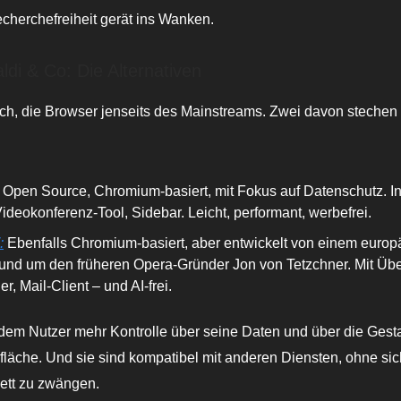
cherchefreiheit gerät ins Wanken.
ldi & Co: Die Alternativen
och, die Browser jenseits des Mainstreams. Zwei davon steche
: Open Source, Chromium-basiert, mit Fokus auf Datenschutz. In
ideokonferenz-Tool, Sidebar. Leicht, performant, werbefrei.
:
Ebenfalls Chromium-basiert, aber entwickelt von einem europ
und um den früheren Opera-Gründer Jon von Tetzchner. Mit Übe
r, Mail-Client – und AI-frei.
dem Nutzer mehr Kontrolle über seine Daten und über die Gesta
läche. Und sie sind kompatibel mit anderen Diensten, ohne sich
sett zu zwängen.