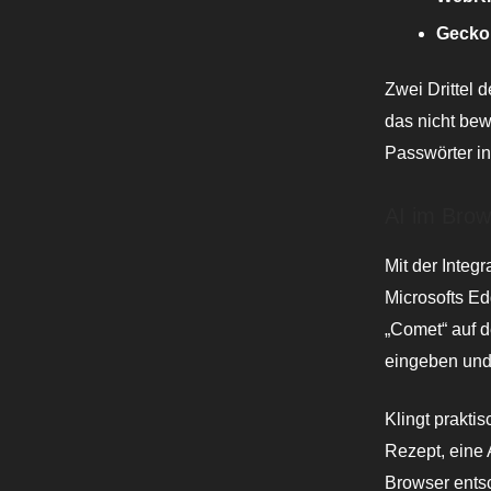
Gecko
Zwei Drittel 
das nicht bew
Passwörter i
AI im Brow
Mit der Integ
Microsofts Ed
„Comet“ auf d
eingeben und 
Klingt praktis
Rezept, eine 
Browser entsc