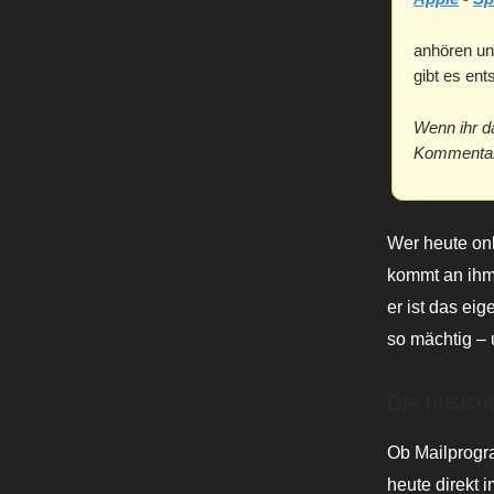
anhören un
gibt es en
Wenn ihr d
Kommentar 
Wer heute onli
kommt an ihm 
er ist das ei
so mächtig – 
Die unsich
Ob Mailprogr
heute direkt i