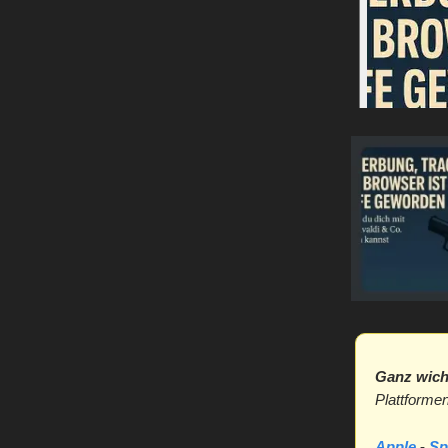
Ganz wich
Plattformen
Apple
-
Sp