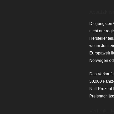
Absatzkris
Die jüngsten 
nicht nur reg
Hersteller te
wo im Juni ei
Europaweit li
Norwegen oder
Das Verkaufsv
50.000 Fahrze
Null-Prozent
Preisnachläss
Verfehlte M