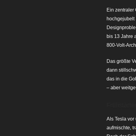
Ein zentraler 
hochgejubelt 
Designproblem
bis 13 Jahre 
800-Volt-Arch
Das größte Ve
dann stillsch
das in die Go
– aber weitg
Frühstarte
Als Tesla vo
aufmischte, t