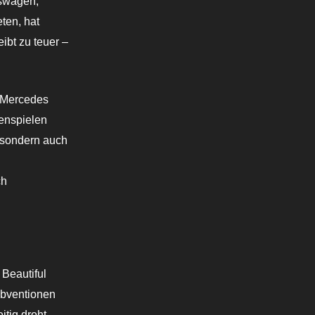
kswagen,
ten, hat
ibt zu teuer –
n Mercedes
enspielen
 sondern auch
ch
Beautiful
ubventionen
itig droht