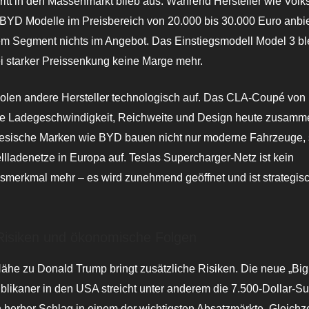
itt in den Massenmarkt blieb aus. Während Hersteller wie Vol
BYD Modelle im Preisbereich von 20.000 bis 30.000 Euro anbie
em Segment nichts im Angebot. Das Einstiegsmodell Model 3 ble
ei starker Preissenkung keine Marge mehr.
 holen andere Hersteller technologisch auf. Das CLA-Coupé vo
wie Ladegeschwindigkeit, Reichweite und Design heute zusamm
esische Marken wie BYD bauen nicht nur moderne Fahrzeuge,
lladenetze in Europa auf. Teslas Supercharger-Netz ist kein
gsmerkmal mehr – es wird zunehmend geöffnet und ist strategis
 Risiken und ökonomische Folgen
he zu Donald Trump bringt zusätzliche Risiken. Die neue „Big 
ublikaner in den USA streicht unter anderem die 7.500-Dollar-S
in herber Schlag in einem der wichtigsten Absatzmärkte. Gleichze