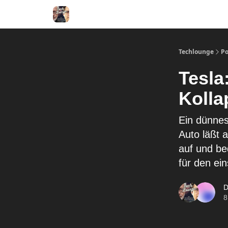
Techlounge
Po
Tesla
Kolla
Ein dünne
Auto läßt 
auf und bed
für den ei
D
8