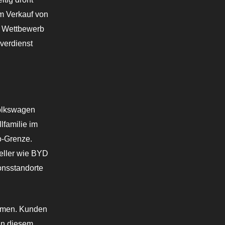
em Verkauf von
m Wettbewerb
verdienst
Volkswagen
lfamilie im
o-Grenze.
teller wie BYD
onsstandorte
oomen. Kunden
 in diesem