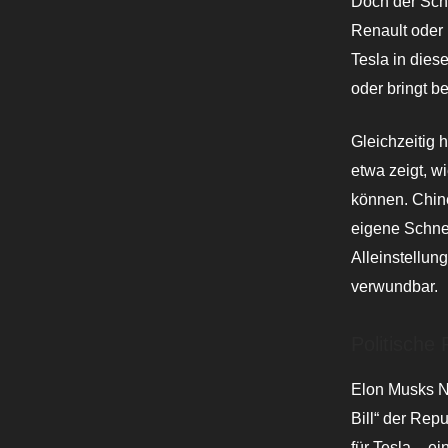
Doch der Schr
Renault oder 
Tesla in dies
oder bringt b
Gleichzeitig
etwa zeigt, 
können. Chin
eigene Schnel
Alleinstellun
verwundbar.
Politische
Elon Musks Nä
Bill“ der Rep
für Tesla – e