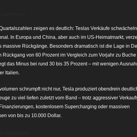
e weltweit
Quartalszahlen zeigen es deutlich: Teslas Verkäufe schwächel
ional. In Europa und China, aber auch im US-Heimatmarkt, verz
ils massive Rückgänge. Besonders dramatisch ist die Lage in D
n Rückgang von 60 Prozent im Vergleich zum Vorjahr zu Buche 
egt das Minus bei rund 30 bis 35 Prozent – mit wenigen Ausna
 Italien.
olumen schrumpft nicht nur, Tesla produziert obendrein deutlic
uge zu viel liefen zuletzt vom Band – trotz aggressiver Verkauf
-Finanzierungen, kostenlosem Supercharging oder massiven
en von bis zu 10.000 Dollar.
odellpolitik