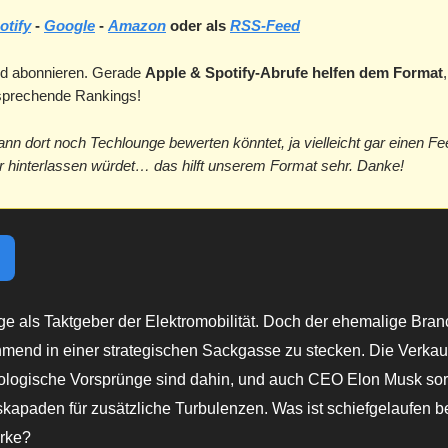
otify
-
Google
-
Amazon
oder als
RSS-Feed
d abonnieren. Gerade
Apple & Spotify-Abrufe helfen dem Format
tsprechende Rankings!
ann dort noch Techlounge bewerten könntet, ja vielleicht gar einen F
hinterlassen würdet… das hilft unserem Format sehr. Danke!
nge als Taktgeber der Elektromobilität. Doch der ehemalige Br
hmend in einer strategischen Sackgasse zu stecken. Die Verka
nologische Vorsprünge sind dahin, und auch CEO Elon Musk sor
skapaden für zusätzliche Turbulenzen. Was ist schiefgelaufen be
arke?