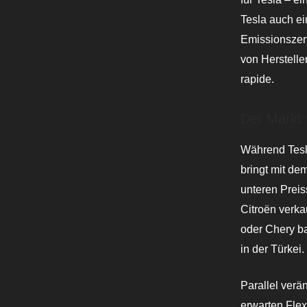
Tesla auch ei
Emissionszer
von Herstelle
rapide.
Der Markt 
Während Tesla
bringt mit de
unteren Preis
Citroën verka
oder Chery b
in der Türkei.
Parallel ver
erwarten Flex