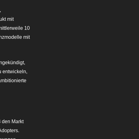
,
kt mit
ttlerweile 10
enzmodelle mit
ngekündigt,
u entwickeln,
ambitionierte
3 den Markt
Adopters.