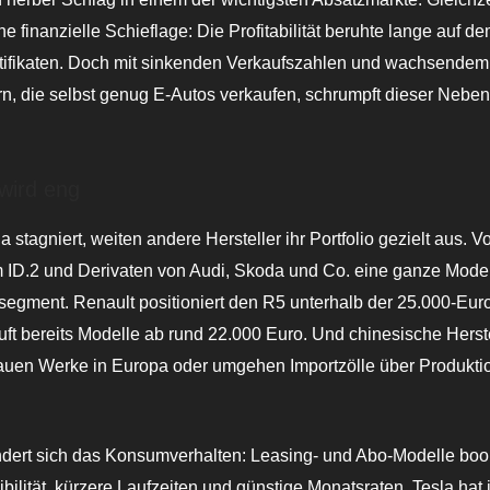
ne finanzielle Schieflage: Die Profitabilität beruhte lange auf d
tifikaten. Doch mit sinkenden Verkaufszahlen und wachsende
rn, die selbst genug E-Autos verkaufen, schrumpft dieser Neben
wird eng
 stagniert, weiten andere Hersteller ihr Portfolio gezielt aus. 
m ID.2 und Derivaten von Audi, Skoda und Co. eine ganze Model
segment. Renault positioniert den R5 unterhalb der 25.000-Eur
uft bereits Modelle ab rund 22.000 Euro. Und chinesische Hers
auen Werke in Europa oder umgehen Importzölle über Produkti
ändert sich das Konsumverhalten: Leasing- und Abo-Modelle b
ibilität, kürzere Laufzeiten und günstige Monatsraten. Tesla hat