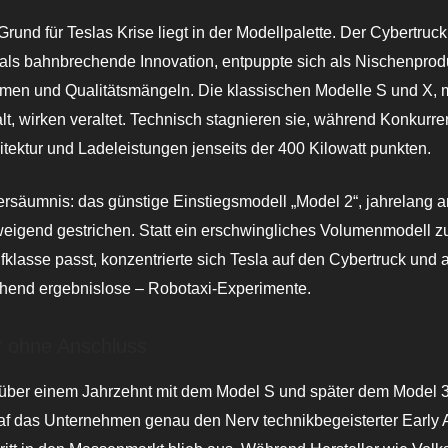
Grund für Teslas Krise liegt in der Modellpalette. Der Cybertruck
als bahnbrechende Innovation, entpuppte sich als Nischenprodu
en und Qualitätsmängeln. Die klassischen Modelle S und X, mi
alt, wirken veraltet. Technisch stagnieren sie, während Konkurr
itektur und Ladeleistungen jenseits der 400 Kilowatt punkten.
rsäumnis: das günstige Einstiegsmodell „Model 2“, jahrelang a
weigend gestrichen. Statt ein erschwingliches Volumenmodell z
lfklasse passt, konzentrierte sich Tesla auf den Cybertruck und 
ehend ergebnislose – Robotaxi-Experimente.
r ohne Anschluss
r über einem Jahrzehnt mit dem Model S und später dem Model 
raf das Unternehmen genau den Nerv technikbegeisterter Early 