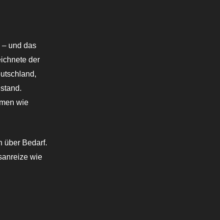
n – und das
eichnete der
eutschland,
stand.
hmen wie
h über Bedarf.
sanreize wie