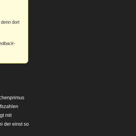
, denn dort
eedback-
anchenprimus
ufszahlen
gt mit
i der einst so