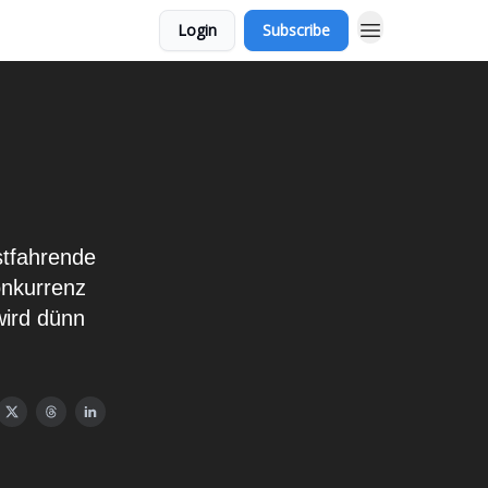
Login
Subscribe
stfahrende
Konkurrenz
wird dünn