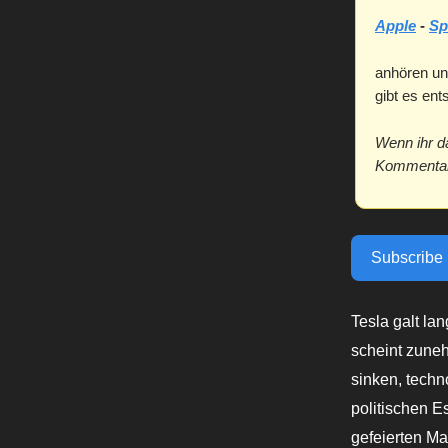
Apple
-
Sp
anhören un
gibt es en
Wenn ihr d
Kommentar 
Subscribe
Tesla galt la
scheint zune
sinken, tech
politischen E
gefeierten M