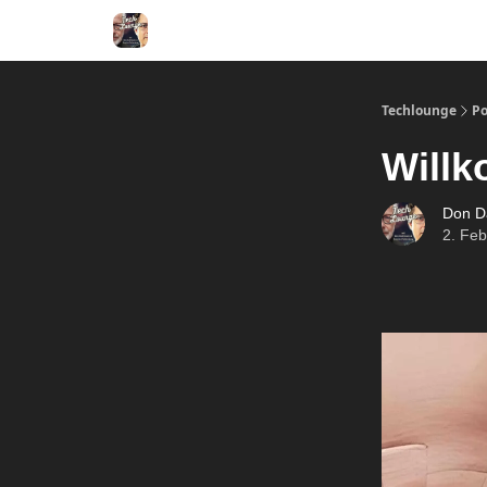
Techlounge
Po
Willk
Don D
2. Fe