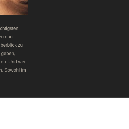
chtigsten
en nun
berblick zu
k geben,
ren. Und wer
en. Sowohl im