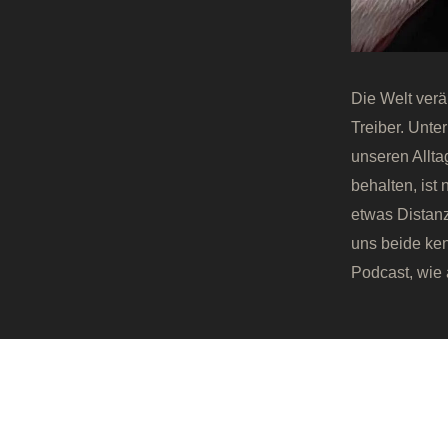
Die Welt verä
Treiber. Unte
unseren Allta
behalten, ist
etwas Distanz
uns beide ken
Podcast, wie 