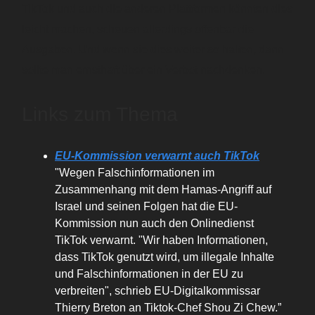
TikTok und auch die anderen Plattformen könnten dies
leicht machen, scheuen allerdings offenbar die
Ausgaben. Und wenn sie dies weiter so halten, dann
sollte man ernsthaft über ein Verbot nachdenken.
Links zum Thema
EU-Kommission verwarnt auch TikTok
"Wegen Falschinformationen im
Zusammenhang mit dem Hamas-Angriff auf
Israel und seinen Folgen hat die EU-
Kommission nun auch den Onlinedienst
TikTok verwarnt. "Wir haben Informationen,
dass TikTok genutzt wird, um illegale Inhalte
und Falschinformationen in der EU zu
verbreiten", schrieb EU-Digitalkommissar
Thierry Breton an Tiktok-Chef Shou Zi Chew.”