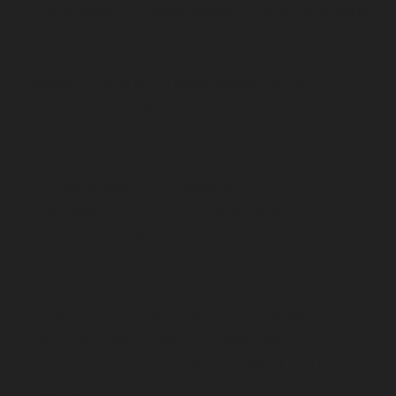
undemokratischen Staats verbandelt sind. Doch macht
das für den User einen Unterschied?
Instagram Reels ist ein gutes Beispiel, da es im
Grunde ein TikTok Klon ist. Aus eigener Erfahrung
kann ich berichten, dass Instagram auch nicht
wahnsinnig viel besser ist, wenn es um die
Verbreitung falscher Behauptungen geht. Die Welle an
antisemitischen, generell komplett falschen
Informationen im Rahmen des israelisch-
palästinensischen Konflikts, waren derartig
unerträglich, dass ich die App lange nicht mehr
genutzt habe. Ich habe diese Reels eingespielt
bekommen, obwohl mein Feed fast ausschließlich aus
Einträgen zu den Themen Kochen, Musik und Kunst
besteht.