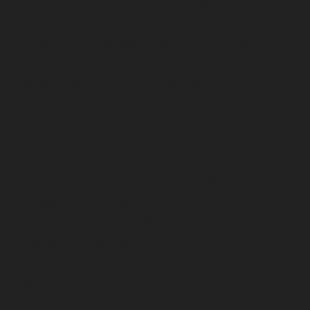
hatte, war die Lösung von Twitter, verifizierte Accounts
einzuführen. Die nur nach einer Überprüfung erfolgte
Verifizierung sorgte dafür, dass Accounts mit dem
"blauen Haken" vor der Übernahme durch Elon Musk
als besonders vertrauenswürdig galten.
Eine Lösung wäre also, solche kostenlosen
Verifizierungen auf den Plattformen wieder
einzuführen. Der zweite Schritt muss aber dann auch
daraus bestehen, dass man den Algorithmus so
gestaltet, dass in politischen Krisen oder zu
kontroversen Themen verifizierte Accounts vom
Algorithmus automatisch bevorzugt werden, um die
Masse an Fake News auf den Plattformen
einzudämmen.