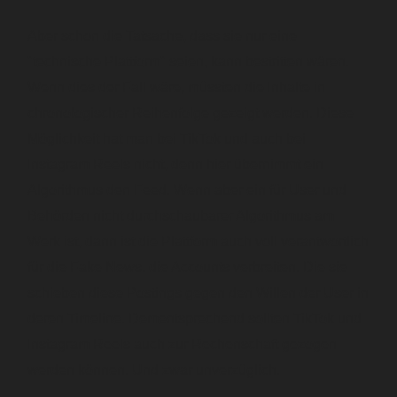
Aber schon die Tatsache, dass sie nur eine
"technische Plattform" seien, kann bestritten wären.
Wenn dies der Fall wäre, müssten die Inhalte in
chronologischer Reihenfolge gezeigt werden. Diese
Möglichkeit hat man bei TikTok und auch bei
Instagram Reels nicht, denn hier übernimmt ein
Algorithmus den Feed. Wenn aber ein für User und
Behörden nicht durchschaubarer Algorithmus am
Werk ist, dann ist die Plattform auch voll verantwortlich
für die Fake News, die Accounts verbreiten. Die sie
schieben diese Postings gegen den Willen der User in
deren Timeline. Dementsprechend sollten TikTok und
Instagram Reels auch zur Rechenschaft gezogen
werden können. Und zwar unverzüglich.