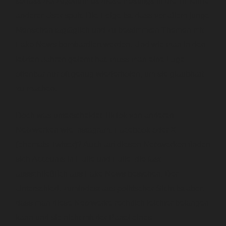
sodass der Algorithmus diese Postings in die Timeline
anderer User spült. Die Folge ist, dass vor allem junge
Menschen tagtäglich und zu bestimmten Themen mit
Fake News bombardiert werden. Und wie man in den
letzten Jahren gelernt hat, muss man eine Lüge
offenbar nur oft genug wiederholen, um sie glaubhaft
zu machen.
Doch was unterscheidet TikTok von anderen
Netzwerken wie Instagram, Facebook oder X
(ehemals Twitter)? Auch auf diesen Netzwerken finden
sich Accounts in Hülle und Fülle, die fast
ausschließlich aus Fake News bestehen. Der
Unterschied, zumindest aus politischer Sicht ist aber,
dass man diese Netzwerke rechtlich leichter belangen
kann und sie nicht mit der Partei eines