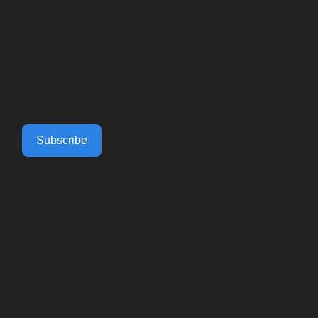
Es ist keine Neuigkeit, dass alle Netzwerke Probleme
mit Fake News haben. Die Frage ist, was sie dagegen
machen und wie stark man sie zur Verantwortung
ziehen kann.
Subscribe
Bisher stellen sich die Netzwerke auf die Position,
dass sie nur eine technische Plattform sind und die
Inhalte in der Verantwortung der User liegen. Man hält
sich in der Content-Moderation an die lokalen
Gesetze, ob ein Eintrag allerdings aus Fake News
besteht oder ob hinter den Accounts Bots stecken,
interessiert nicht weiter.