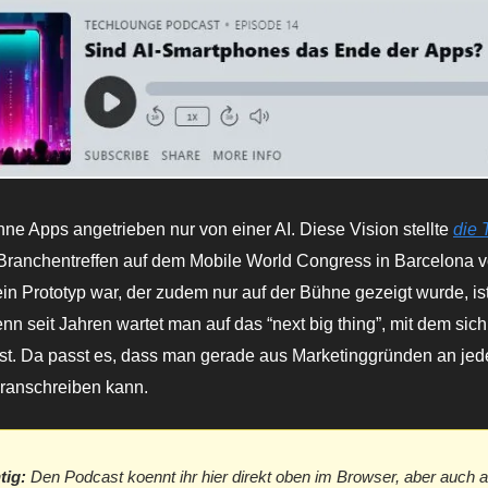
hne Apps angetrieben nur von einer AI. Diese Vision stellte
die 
ranchentreffen auf dem Mobile World Congress in Barcelona v
in Prototyp war, der zudem nur auf der Bühne gezeigt wurde, ist
n seit Jahren wartet man auf das “next big thing”, mit dem sich
sst. Da passt es, dass man gerade aus Marketinggründen an je
dranschreiben kann.
tig:
Den Podcast koennt ihr hier direkt oben im Browser, aber auch a