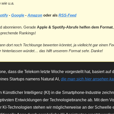
 wie u.a.
otify
-
Google
-
Amazon
oder als
RSS-Feed
d abonnieren. Gerade
Apple & Spotify-Abrufe helfen dem Format
tsprechende Rankings!
ann dort noch Techlounge bewerten könntet, ja vielleicht gar einen F
hinterlassen würdet… das hilft unserem Format sehr. Danke!
e, dass die Telekom letzte Woche vorgestellt hat, basiert auf 
eines Startups namens Natural AI,
die man sich hier ansehen k
n Künstlicher Intelligenz (KI) in die Smartphone-Industrie zeichn
uptivsten Entwicklungen der Technologiebranche ab. Mit dem V
cher KI-Technologien stehen wir möglicherweise an der Schwelle