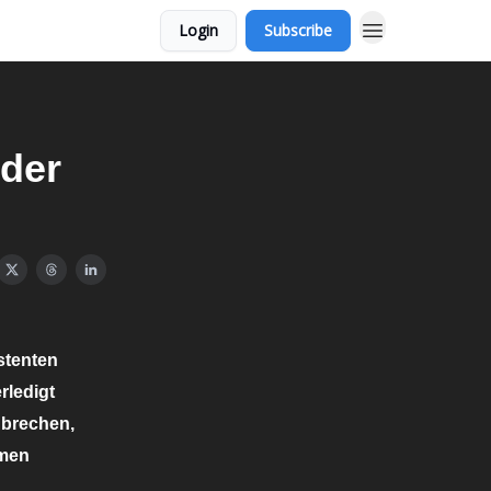
Login
Subscribe
der
stenten
rledigt
ubrechen,
rmen