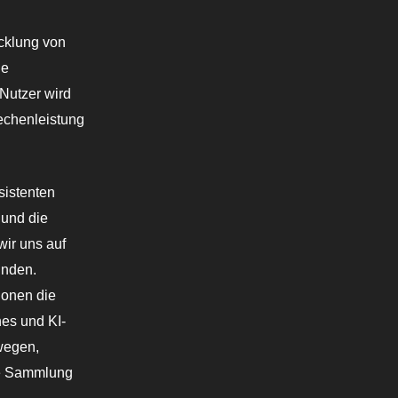
icklung von
ne
 Nutzer wird
Rechenleistung
sistenten
 und die
wir uns auf
inden.
ionen die
nes und KI-
wegen,
ne Sammlung