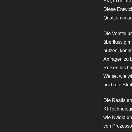
Ära, in der t
Diese Entwick
Qualcomm auf
Die Vorstellu
überflüssig m
nutzen, könnte
Anfragen zu 
Reisen bis hi
Weise, wie wi
auch die Stru
Die Realisier
KI-Technologi
wie Nvidia u
von Prozessor