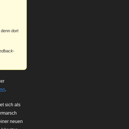
, denn dort
eedback-
der
ann
.
et sich als
ormarsch
 einer neuen