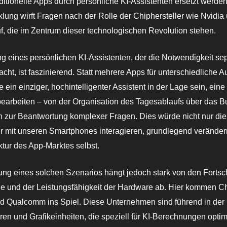
raditionelle Apps durch persönliche KI-Assistenten ersetzt werde
lung wirft Fragen nach der Rolle der Chiphersteller wie Nvidia
, die im Zentrum dieser technologischen Revolution stehen.
ng eines persönlichen KI-Assistenten, der die Notwendigkeit se
acht, ist faszinierend. Statt mehrere Apps für unterschiedliche 
 ein einziger, hochintelligenter Assistent in der Lage sein, eine
bearbeiten – von der Organisation des Tagesablaufs über das 
n zur Beantwortung komplexer Fragen. Dies würde nicht nur die
r mit unseren Smartphones interagieren, grundlegend veränder
ktur des App-Marktes selbst.
ung eines solchen Szenarios hängt jedoch stark von den Fortschr
e und der Leistungsfähigkeit der Hardware ab. Hier kommen Ch
nd Qualcomm ins Spiel. Diese Unternehmen sind führend in der
en und Grafikeinheiten, die speziell für KI-Berechnungen optimie