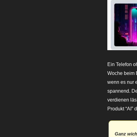
Ein Telefon o
Woche beim B
wenn es nur e
spannend. Den
verdienen lä
Produkt “AI” 
Ganz wich