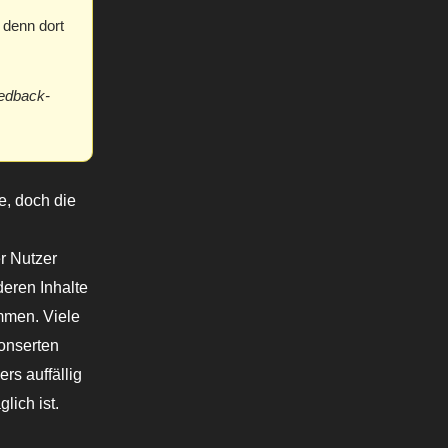
, denn dort
eedback-
e, doch die
er Nutzer
deren Inhalte
immen. Viele
onserten
rs auffällig
lich ist.