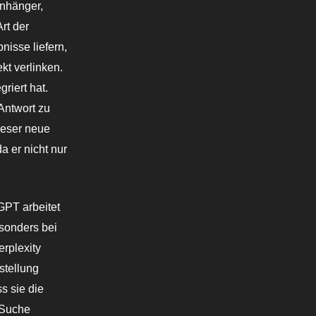
nhänger,
rt der
nisse liefern,
t verlinken.
riert hat.
Antwort zu
Dieser neue
a er nicht nur
tGPT arbeitet
esonders bei
rplexity
stellung
s sie die
-Suche