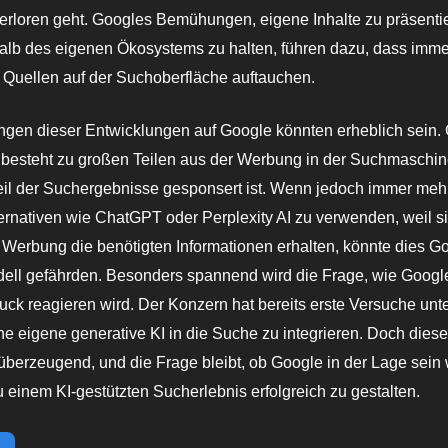
rloren geht. Googles Bemühungen, eigene Inhalte zu präsenti
halb des eigenen Ökosystems zu halten, führen dazu, dass imm
 Quellen auf der Suchoberfläche auftauchen.
ngen dieser Entwicklungen auf Google könnten erheblich sein.
 besteht zu großen Teilen aus der Werbung in der Suchmaschin
eil der Suchergebnisse gesponsert ist. Wenn jedoch immer meh
ernativen wie ChatGPT oder Perplexity AI zu verwenden, weil s
erbung die benötigten Informationen erhalten, könnte dies G
ell gefährden. Besonders spannend wird die Frage, wie Google
ck reagieren wird. Der Konzern hat bereits erste Versuche un
ne eigene generative KI in die Suche zu integrieren. Doch dies
 überzeugend, und die Frage bleibt, ob Google in der Lage sein 
 einem KI-gestützten Sucherlebnis erfolgreich zu gestalten.