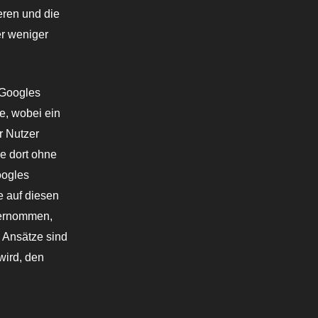
eren und die
er weniger
 Googles
e, wobei ein
r Nutzer
ie dort ohne
oogles
 auf diesen
ternommen,
e Ansätze sind
wird, den