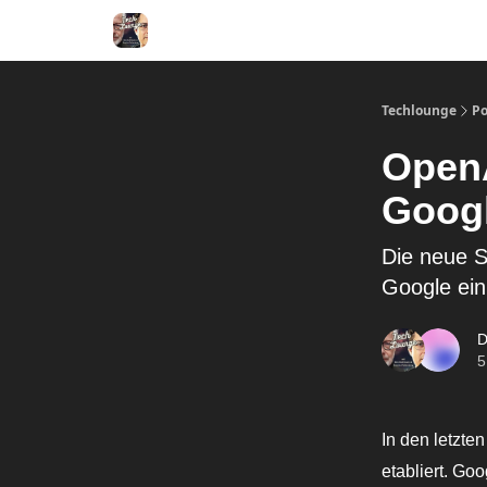
Techlounge
Po
OpenA
Goog
Die neue 
Google ein
D
5
In den letzte
etabliert. Go