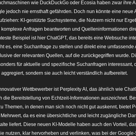
Suchmaschinen wie DuckDuckGo oder Ecosia haben zwar ihre A
e jedoch nie ernsthaft gefährden. Doch nun könnte eine neue A
fziehen: KI-gestützte Suchsysteme, die Nutzern nicht nur Ergeb
komplexe Anfragen beantworten und Quelleninformationen direk
este Beispiel ist hier ChatGPT, das bereits eine Websuche integ
ht es, eine Suchanfrage zu stellen und direkt eine umfassende 
klusive der relevanten Quellen, auf die zurückgegriffen wurde. 
sonders für aktuelle und spezifische Suchanfragen interessant, d
aggregiert, sondern sie auch leicht verständlich aufbereitet.
innovativer Wettbewerber ist Perplexity AI, das ähnlich wie Cha
h die Bereitstellung von Echtzeit-Informationen auszeichnet. B
 Themen, in denen man sich noch nicht gut auskennt, bietet Pe
Mehrwert, da es eine übersichtliche und leicht zugängliche Dar
halte liefert. Diese neuen KI-Modelle haben auch den Vorteil, das
sie nutzen, klar hervorheben und verlinken, was bei der Google