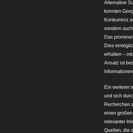
Alternative 
konnten Googl
Konkurrenz au
sondern auch 
Das prominent
Dies ermöglic
erhalten – in
Ansatz ist be
Informationen 
Ein weiterer 
und sich durc
Recherchen zu
einen großen 
relevanter In
Quellen, die 