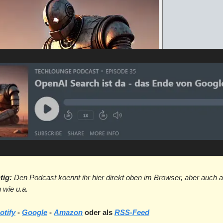
tig:
Den Podcast koennt ihr hier direkt oben im Browser, aber auch a
 wie u.a.
otify
-
Google
-
Amazon
oder als
RSS-Feed