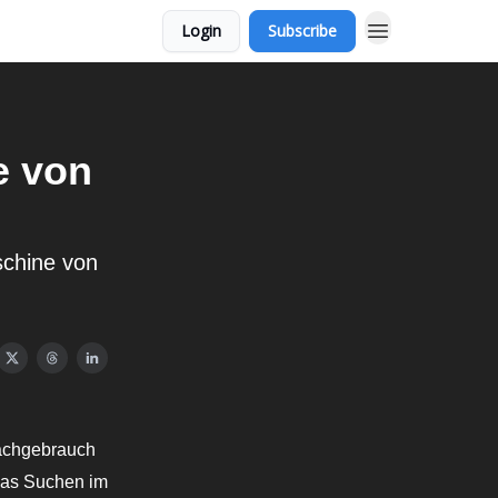
Login
Subscribe
e von
chine von
rachgebrauch
 das Suchen im