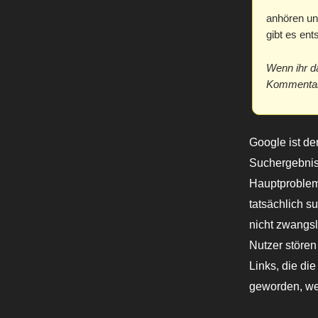
anhören un
gibt es en
Wenn ihr d
Kommentar 
Google ist de
Suchergebniss
Hauptproblem 
tatsächlich s
nicht zwangsl
Nutzer störe
Links, die di
geworden, wei