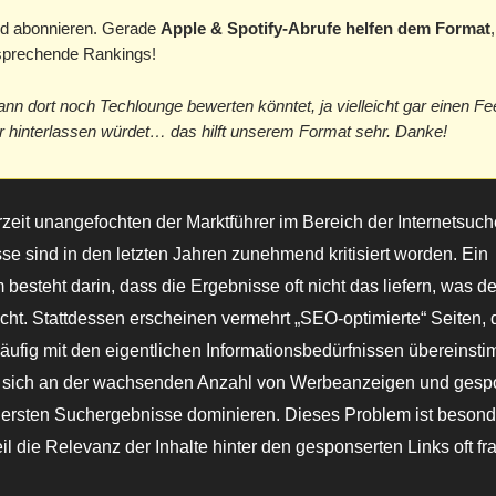
d abonnieren. Gerade
Apple & Spotify-Abrufe helfen dem Format
tsprechende Rankings!
ann dort noch Techlounge bewerten könntet, ja vielleicht gar einen F
hinterlassen würdet… das hilft unserem Format sehr. Danke!
rzeit unangefochten der Marktführer im Bereich der Internetsuch
e sind in den letzten Jahren zunehmend kritisiert worden. Ein
besteht darin, dass die Ergebnisse oft nicht das liefern, was d
ucht. Stattdessen erscheinen vermehrt „SEO-optimierte“ Seiten, 
äufig mit den eigentlichen Informationsbedürfnissen übereinst
n sich an der wachsenden Anzahl von Werbeanzeigen und gesp
e ersten Suchergebnisse dominieren. Dieses Problem ist besonde
l die Relevanz der Inhalte hinter den gesponserten Links oft frag