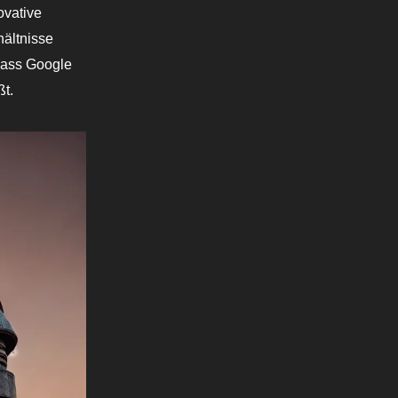
ovative
hältnisse
dass Google
ßt.