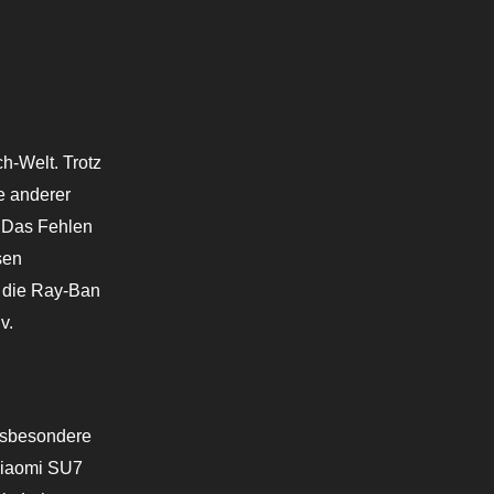
h-Welt. Trotz
e anderer
. Das Fehlen
sen
 die Ray-Ban
v.
nsbesondere
 Xiaomi SU7