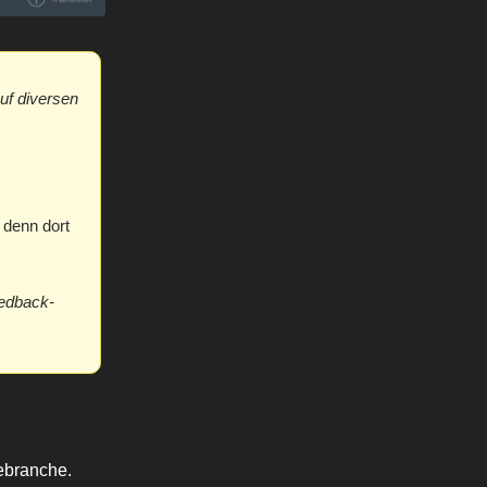
uf diversen
, denn dort
eedback-
iebranche.