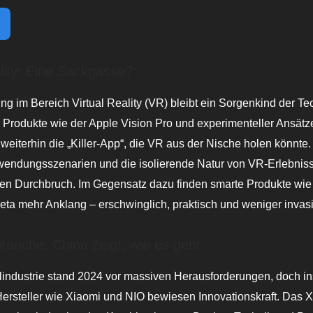
ality: Eine Sackgasse?
ng im Bereich Virtual Reality (VR) bleibt ein Sorgenkind der Tec
 Produkte wie der Apple Vision Pro und experimenteller Ansätz
t weiterhin die „Killer-App“, die VR aus der Nische holen könnte
nwendungsszenarien und die isolierende Natur von VR-Erlebnis
en Durchbruch. Im Gegensatz dazu finden smarte Produkte wie
eta mehr Anklang – erschwinglich, praktisch und weniger invasi
ranche: China zeigt, wie es geht
lindustrie stand 2024 vor massiven Herausforderungen, doch i
Hersteller wie Xiaomi und NIO bewiesen Innovationskraft. Das