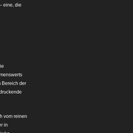
– eine, die
ie
ehmenswerts
m Bereich der
ndruckende
h vom reinen
r in