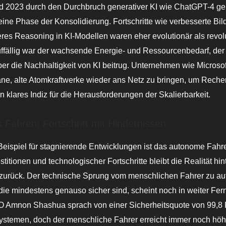
 2023 durch den Durchbruch generativer KI wie ChatGPT-4 gep
eine Phase der Konsolidierung. Fortschritte wie verbesserte Bi
teres Reasoning in KI-Modellen waren eher evolutionär als revolu
ffällig war der wachsende Energie- und Ressourcenbedarf, der
er die Nachhaltigkeit von KI beitrug. Unternehmen wie Microso
äne, alte Atomkraftwerke wieder ans Netz zu bringen, um Reche
in klares Indiz für die Herausforderungen der Skalierbarkeit.
Fahren: Fortschritt mit Hindernissen
Beispiel für stagnierende Entwicklungen ist das autonome Fahre
titionen und technologischer Fortschritte bleibt die Realität hin
zurück. Der technische Sprung vom menschlichen Fahrer zu a
ie mindestens genauso sicher sind, scheint noch in weiter Fern
 Amnon Shashua sprach von einer Sicherheitsquote von 99,8 
stemen, doch der menschliche Fahrer erreicht immer noch höh