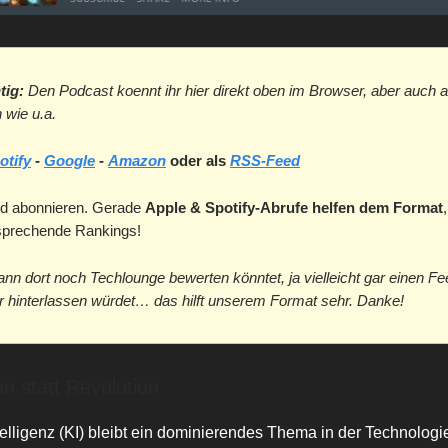
tig:
Den Podcast koennt ihr hier direkt oben im Browser, aber auch a
 wie u.a.
otify
-
Google
-
Amazon
oder als
RSS-Feed
d abonnieren. Gerade
Apple & Spotify-Abrufe helfen dem Format
tsprechende Rankings!
ann dort noch Techlounge bewerten könntet, ja vielleicht gar einen F
hinterlassen würdet… das hilft unserem Format sehr. Danke!
on statt Revolution
telligenz (KI) bleibt ein dominierendes Thema in der Technolog