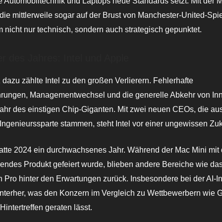
 Automobiltechnik und Laptops neue Standards setzt. Mit der 
ie mittlerweile sogar auf der Brust von Manchester-United-Spie
nicht nur technisch, sondern auch strategisch gepunktet.
er des Jahres: Intel und Apple
dazu zählte Intel zu den großen Verlierern. Fehlerhafte
hrungen, Managementwechsel und die generelle Abkehr von In
ahr des einstigen Chip-Giganten. Mit zwei neuen CEOs, die aus
 Ingenieurssparte stammen, steht Intel vor einer ungewissen Zuk
atte 2024 ein durchwachsenes Jahr. Während der Mac Mini mi
endes Produkt gefeiert wurde, blieben andere Bereiche wie da
n Pro hinter den Erwartungen zurück. Insbesondere bei der AI-In
interher, was den Konzern im Vergleich zu Wettbewerbern wie 
intertreffen geraten lässt.