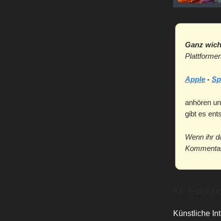
Ganz wich
Plattformen
Apple
-
Sp
anhören un
gibt es en
Wenn ihr d
Kommentar 
KI: Evoluti
Künstliche In