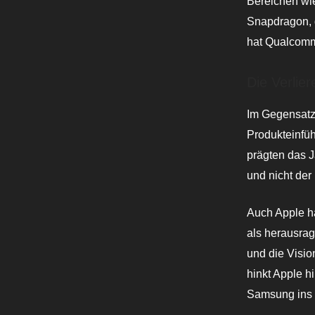
Bereichen wie
Snapdragon, d
hat Qualcomm 
Die Verlier
Im Gegensatz 
Produkteinfü
prägten das J
und nicht der
Auch Apple h
als herausrag
und die Visio
hinkt Apple h
Samsung ins H