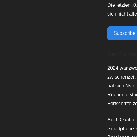
Die letzten „
sich nicht al
Subscribe
Die Gewin
2024 war zweif
zwischenzeitl
hat sich Nvid
Rechenleistu
Fortschritte z
Auch Qualcom
Smartphone-Zu