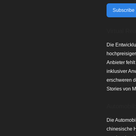
Subscribe
Virtual Re
Die Entwicklu
hochpreisiger
Anbieter fehl
inklusiver A
erschweren d
Stories von M
Automobilb
Die Automobi
chinesische 