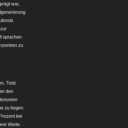
rägt war,
ldgenerierung
tionär.
 zur
ft sprachen
nzentren zu
n. Trotz
ter den
utonomen
e zu liegen.
Prozent bei
ere Werte.