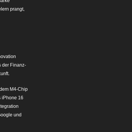
Marke
lern prangt,
novation
 der Finanz-
unft.
t dem M4-Chip
s iPhone 16
tegration
Google und