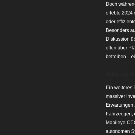
Doch während
erlebte 2024 
oder effizien
Besonders au
Diskussion üb
offen über Pl
betreiben – e
Autonomes 
Ein weiteres 
massiver Inves
Erwartungen 
Fahrzeugen, d
Mobileye-CEO
autonomen Sy