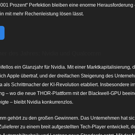
0,001 Prozent“ Perfektion bleiben eine enorme Herausforderung 
lein mit mehr Rechenleistung lösen lässt.
ner des Jahres: Nvidia und Qualcomm
ellos ein Glanzjahr für Nvidia. Mit einer Marktkapitalisierung, d
ich Apple übertraf, und der dreifachen Steigerung des Untern
ia als Schrittmacher der KI-Revolution etabliert. Insbesondere i
ng – wo die neue THOR-Plattform mit der Blackwell-GPU beei
eigte – bleibt Nvidia konkurrenzlos.
m gehört zu den großen Gewinnern. Das Unternehmen hat sic
lieferer zu einem breit aufgestellten Tech-Player entwickelt, de