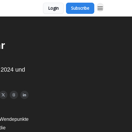
Login
Subscribe
r
 2024 und
en Wendepunkte
die