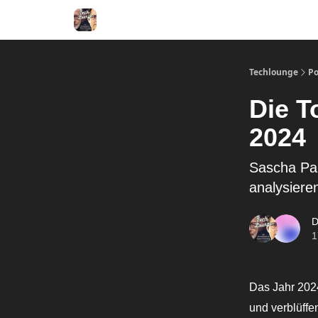
Techlounge
Po
Die T
2024
Sascha Pa
analysiere
D
1
Das Jahr 2024
und verblüffe