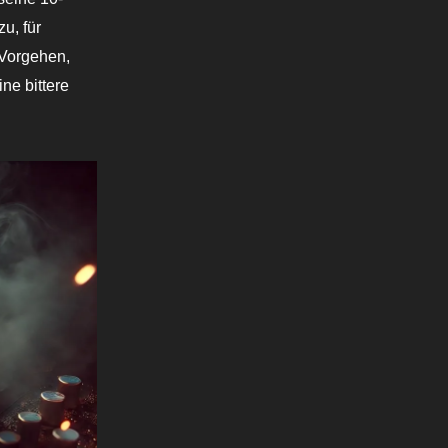
u, für
 Vorgehen,
ne bittere