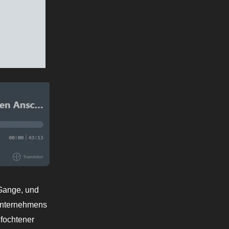
Gange, und
 Unternehmens
efochtener