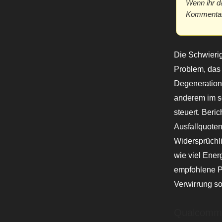
Wenn ihr d
Kommentar 
Die Schwierig
Problem, das 
Degeneration 
anderem im s
steuert. Beri
Ausfallquoten
Widersprüchl
wie viel Ener
empfohlene Po
Verwirrung so
Qualcomm