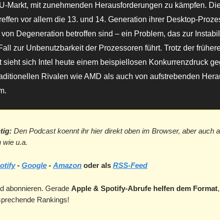
U-Markt, mit zunehmenden Herausforderungen zu kämpfen. Die
effen vor allem die 13. und 14. Generation ihrer Desktop-Proze
von Degeneration betroffen sind – ein Problem, das zur Instabil
all zur Unbenutzbarkeit der Prozessoren führt. Trotz der früh
 sieht sich Intel heute einem beispiellosen Konkurrenzdruck g
aditionellen Rivalen wie AMD als auch von aufstrebenden Hera
m.
tig:
Den Podcast koennt ihr hier direkt oben im Browser, aber auch a
 wie u.a.
otify
-
Google
-
Amazon
oder als
RSS-Feed
d abonnieren. Gerade
Apple & Spotify-Abrufe helfen dem Format
tsprechende Rankings!