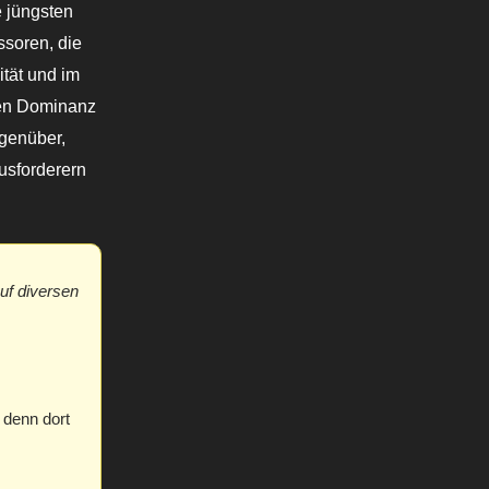
 jüngsten
ssoren, die
ität und im
eren Dominanz
egenüber,
usforderern
uf diversen
, denn dort