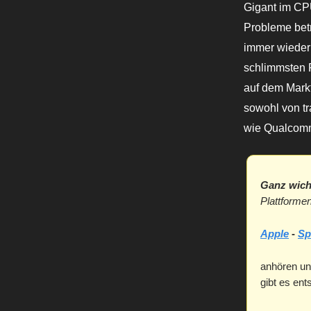
Gigant im CP
Probleme betr
immer wieder 
schlimmsten F
auf dem Markt
sowohl von tr
wie Qualcom
Ganz wich
Plattformen
Apple
-
Sp
anhören un
gibt es en