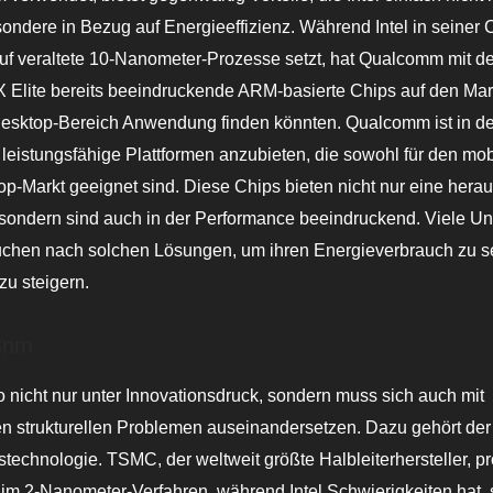
ondere in Bezug auf Energieeffizienz. Während Intel in seiner 
uf veraltete 10-Nanometer-Prozesse setzt, hat Qualcomm mit d
 Elite bereits beeindruckende ARM-basierte Chips auf den Mark
Desktop-Bereich Anwendung finden könnten. Qualcomm ist in de
d leistungsfähige Plattformen anzubieten, die sowohl für den mo
op-Markt geeignet sind. Diese Chips bieten nicht nur eine her
, sondern sind auch in der Performance beeindruckend. Viele 
uchen nach solchen Lösungen, um ihren Energieverbrauch zu 
 zu steigern.
3nm
lso nicht nur unter Innovationsdruck, sondern muss sich auch mit
n strukturellen Problemen auseinandersetzen. Dazu gehört der
stechnologie. TSMC, der weltweit größte Halbleiterhersteller, pr
 im 2-Nanometer-Verfahren, während Intel Schwierigkeiten hat, 