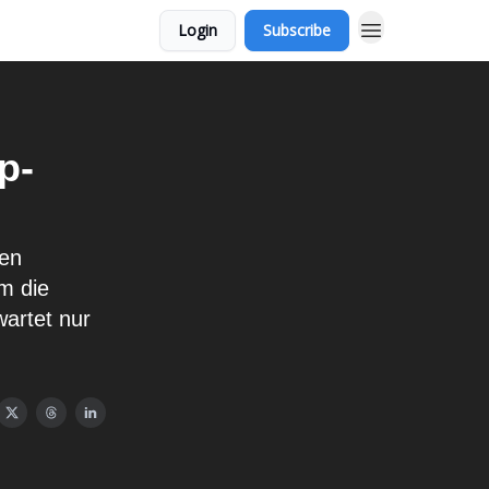
Login
Subscribe
p-
ren
m die
artet nur