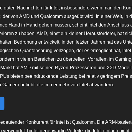
ne guten Nachrichten für Intel, insbesondere wenn man den Ko
t, der von AMD und Qualcomm ausgeübt wird. In einer Welt, in d
nce Hand in Hand gehen müssen, scheint Intel den Anschluss 
rloren zu haben. AMD, einst ein kleiner Herausforderer, hat sich
thaften Bedrohung entwickelt. In den letzten Jahren hat das U
ogischen Quantensprung vollzogen, der es ermöglicht hat, Intel 
ondern in vielen Bereichen zu übertreffen. Vor allem im Gaming
Markt hat AMD mit seinen Ryzen-Prozessoren und X3D-Modell
PUs bieten beeindruckende Leistung bei relativ geringem Preis
 Gamern beliebt, die immer mehr von Intel abwandern.
bedeutender Konkurrent für Intel ist Qualcomm. Die ARM-basierte
verwendet, bietet gegenwärtig Vorteile, die Intel einfach nicht 