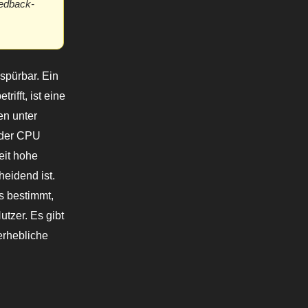
eedback-
spürbar. Ein
ifft, ist eine
en unter
 der CPU
eit hohe
heidend ist.
s bestimmt,
tzer. Es gibt
erhebliche