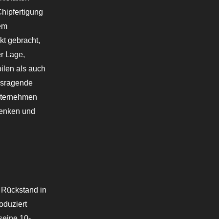
Chipfertigung
em
t gebracht,
r Lage,
bilen als auch
ausragende
Unternehmen
senken und
 Rückstand in
oduziert
seine 10-