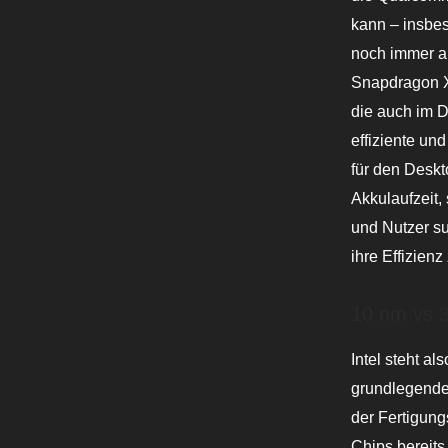
kann – insbes
noch immer a
Snapdragon X
die auch im 
effiziente un
für den Deskt
Akkulaufzeit
und Nutzer s
ihre Effizienz
10 nm vs 
Intel steht a
grundlegende
der Fertigung
Chips bereits