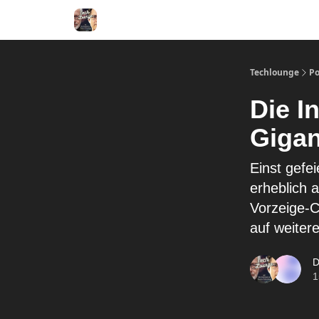
Techlounge
Po
Die I
Gigan
Einst gefei
erheblich 
Vorzeige-C
auf weitere
D
1