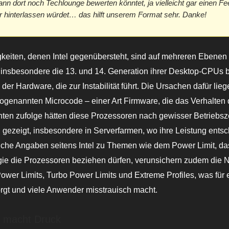
ann dort noch Techlounge bewerten könntet, ja vielleicht gar einen F
hinterlassen würdet… das hilft unserem Format sehr. Danke!
keiten, denen Intel gegenübersteht, sind auf mehreren Ebenen 
insbesondere die 13. und 14. Generation ihrer Desktop-CPUs betr
der Hardware, die zur Instabilität führt. Die Ursachen dafür lieg
ogenannten Microcode – einer Art Firmware, die das Verhalten
chten zufolge hätten diese Prozessoren nach gewisser Betriebsz
 gezeigt, insbesondere in Serverfarmen, wo ihre Leistung entsc
iche Angaben seitens Intel zu Themen wie dem Power Limit, da
gie die Prozessoren beziehen dürfen, verunsichern zudem die Nu
wer Limits, Turbo Power Limits und Extreme Profiles, was für 
rgt und viele Anwender misstrauisch macht.
 macht Druck