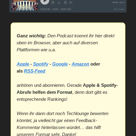
Ganz wichtig:
Den Podcast koennt ihr hier direkt
oben im Browser, aber auch auf diversen
Plattformen wie u.a.
Apple
-
Spotify
-
Google
-
Amazon
oder
als
RSS-Feed
anhören und abonnieren. Gerade
Apple & Spotify-
Abrufe helfen dem Format
, denn dort gibt es
entsprechende Rankings!
Wenn ihr dann dort noch Techlounge bewerten
könntet, ja vielleicht gar einen Feedback-
Kommentar hinterlassen würdet… das hilft
unserem Format sehr. Danke!